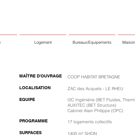
e
Logement
Bureaux/Equipements
Maisons
MAÎTRE D'OUVRAGE
COOP HABITAT BRETAGNE
LOCALISATION
ZAC des Acquets - LE RHEU
EQUIPE
I2C Ingéniérie (BET Fluides, Ther
AUXITEC (BET Structure)
Cabinet Alain Philippe (OPC)
PROGRAMME
17 logements collectifs
SURFACES
1400 m² SHON